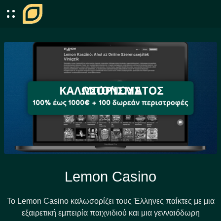
Lemon Casino
Το Lemon Casino καλωσορίζει τους Έλληνες παίκτες με μια
εξαιρετική εμπειρία παιχνιδιού και μια γενναιόδωρη