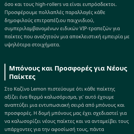
όσο και τους high-rollers να είναι ευπρόσδεκτοι.
Προσφέρουμε πολλαπλές παραλλαγές κάθε
δημοφιλούς επιτραπέζιου παιχνιδιού,
συμπεριλαμβανομένων ειδικών VIP-τραπεζών για
παίκτες που αναζητούν μια αποκλειστική εμπειρία με
υψηλότερα στοιχήματα.
Μπόνους και Προσφορές για Νέους
Παίκτες
Στο Καζίνο Lemon πιστεύουμε ότι κάθε παίκτης
αξίζει ένα θερμό καλωσόρισμα, γι' αυτό έχουμε
αναπτύξει μια εντυπωσιακή σειρά από μπόνους και
προσφορές. Η δομή μπόνους μας έχει σχεδιαστεί για
να καλωσορίζει νέους παίκτες και να ανταμείβει τους
υπάρχοντες για την αφοσίωσή τους, πάντα