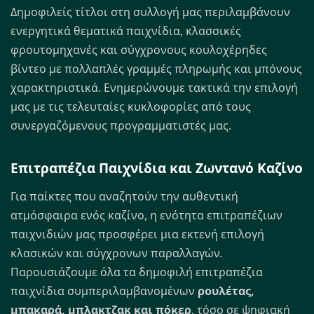
Δημοφιλείς τίτλοι στη συλλογή μας περιλαμβάνουν
ενεργητικά θεματικά παιχνίδια, κλασσικές
φρουτομηχανές και σύγχρονους κουλοχέρηδες
βίντεο με πολλαπλές γραμμές πληρωμής και μπόνους
χαρακτηριστικά. Ενημερώνουμε τακτικά την επιλογή
μας με τις τελευταίες κυκλοφορίες από τους
συνεργαζόμενους προγραμματιστές μας.
Επιτραπέζια Παιχνίδια και Ζωντανό Καζίνο
Για παίκτες που αναζητούν την αυθεντική
ατμόσφαιρα ενός καζίνο, η ενότητα επιτραπέζιων
παιχνιδιών μας προσφέρει μια εκτενή επιλογή
κλασικών και σύγχρονων παραλλαγών.
Παρουσιάζουμε όλα τα δημοφιλή επιτραπέζια
παιχνίδια συμπεριλαμβανομένων
ρουλέτας,
μπακαρά, μπλακτζακ και πόκερ
, τόσο σε ψηφιακή