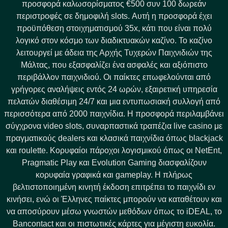
προσφορά καλωσορίσματος €500 συν 100 δωρεάν
περιστροφές σε δημοφιλή slots. Αυτή η προσφορά έχει
προϋπόθεση στοιχηματισμού 35x, κάτι που είναι πολύ
λογικό στον κόσμο των διαδικτυακών καζίνο. Το καζίνο
λειτουργεί με άδεια της Αρχής Τυχερών Παιχνιδιών της
Μάλτας, που εξασφαλίζει ένα ασφαλές και αξιόπιστο
περιβάλλον παιχνιδιού. Οι παίκτες επωφελούνται από
γρήγορες αναλήψεις εντός 24 ωρών, εξαιρετική υπηρεσία
πελατών διαθέσιμη 24/7 και μια εντυπωσιακή συλλογή από
περισσότερα από 2000 παιχνίδια. Η προσφορά περιλαμβάνει
σύγχρονα video slots, συναρπαστικά τραπέζια live casino με
πραγματικούς dealers και κλασικά παιχνίδια όπως blackjack
και roulette. Κορυφαίοι πάροχοι λογισμικού όπως οι NetEnt,
Pragmatic Play και Evolution Gaming διασφαλίζουν
κορυφαία γραφικά και gameplay. Η πλήρως
βελτιστοποιημένη κινητή έκδοση επιτρέπει το παιχνίδι εν
κινήσει, ενώ οι Έλληνες παίκτες μπορούν να καταθέτουν και
να αποσύρουν μέσω γνωστών μεθόδων όπως το iDEAL, το
Bancontact και οι πιστωτικές κάρτες για μέγιστη ευκολία.