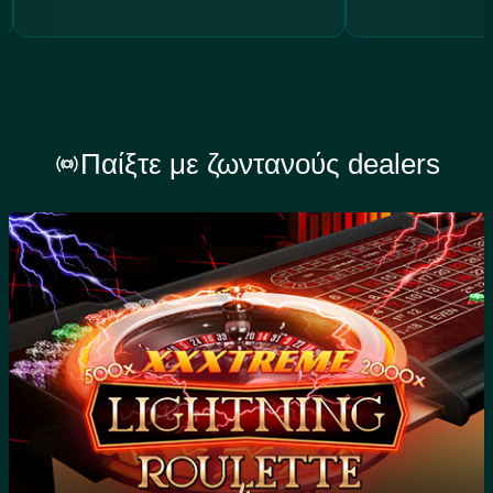
Παίξτε με ζωντανούς dealers