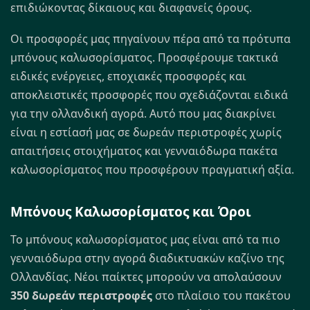
επιδιώκοντας δίκαιους και διαφανείς όρους.
Οι προσφορές μας πηγαίνουν πέρα από τα πρότυπα
μπόνους καλωσορίσματος. Προσφέρουμε τακτικά
ειδικές ενέργειες, εποχιακές προσφορές και
αποκλειστικές προσφορές που σχεδιάζονται ειδικά
για την ολλανδική αγορά. Αυτό που μας διακρίνει
είναι η εστίασή μας σε δωρεάν περιστροφές χωρίς
απαιτήσεις στοιχήματος και γενναιόδωρα πακέτα
καλωσορίσματος που προσφέρουν πραγματική αξία.
Μπόνους Καλωσορίσματος και Όροι
Το μπόνους καλωσορίσματος μας είναι από τα πιο
γενναιόδωρα στην αγορά διαδικτυακών καζίνο της
Ολλανδίας. Νέοι παίκτες μπορούν να απολαύσουν
350 δωρεάν περιστροφές
στο πλαίσιο του πακέτου