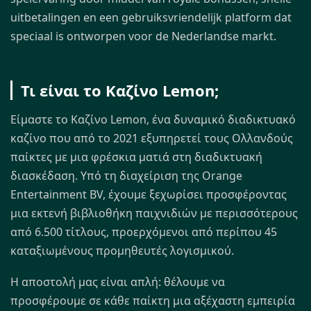
uitbetalingen en een gebruiksvriendelijk platform dat
speciaal is ontworpen voor de Nederlandse markt.
Τι είναι το Καζίνο Lemon;
Είμαστε το Καζίνο Lemon, ένα δυναμικό διαδικτυακό
καζίνο που από το 2021 εξυπηρετεί τους Ολλανδούς
παίκτες με μια φρέσκια ματιά στη διαδικτυακή
διασκέδαση. Υπό τη διαχείριση της Orange
Entertainment BV, έχουμε ξεχωρίσει προσφέροντας
μια εκτενή βιβλιοθήκη παιχνιδιών με περισσότερους
από 6.500 τίτλους, προερχόμενοι από περίπου 45
καταξιωμένους προμηθευτές λογισμικού.
Η αποστολή μας είναι απλή: θέλουμε να
προσφέρουμε σε κάθε παίκτη μια αξέχαστη εμπειρία