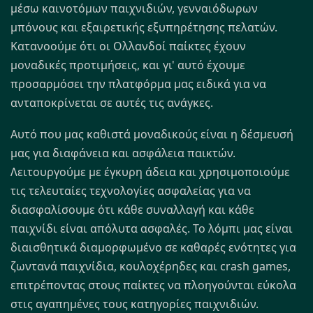
μέσω καινοτόμων παιχνιδιών, γενναιόδωρων
μπόνους και εξαιρετικής εξυπηρέτησης πελατών.
Κατανοούμε ότι οι Ολλανδοί παίκτες έχουν
μοναδικές προτιμήσεις, και γι' αυτό έχουμε
προσαρμόσει την πλατφόρμα μας ειδικά για να
ανταποκρίνεται σε αυτές τις ανάγκες.
Αυτό που μας καθιστά μοναδικούς είναι η δέσμευσή
μας για διαφάνεια και ασφάλεια παικτών.
Λειτουργούμε με έγκυρη άδεια και χρησιμοποιούμε
τις τελευταίες τεχνολογίες ασφαλείας για να
διασφαλίσουμε ότι κάθε συναλλαγή και κάθε
παιχνίδι είναι απόλυτα ασφαλές. Το λόμπι μας είναι
διαισθητικά διαμορφωμένο σε καθαρές ενότητες για
ζωντανά παιχνίδια, κουλοχέρηδες και crash games,
επιτρέποντας στους παίκτες να πλοηγούνται εύκολα
στις αγαπημένες τους κατηγορίες παιχνιδιών.